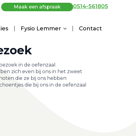
0514-561805
Maak een afspraak
ties
Fysio Lemmer
Contact
ezoek
ezoek in de oefenzaal.
ben zich even bij ons in het zweet
noten die ze bij ons hebben
choentjes die bij ons in de oefenzaal