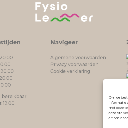
stijden
Navigeer
 20.00
Algemene voorwaarden
20.00
Privacy voorwaarden
 20.00
Cookie verklaring
 20.00
20.00
h bereikbaar
Om de beste
informatie 
t 12.00
met deze te
deze site v
dit een nad