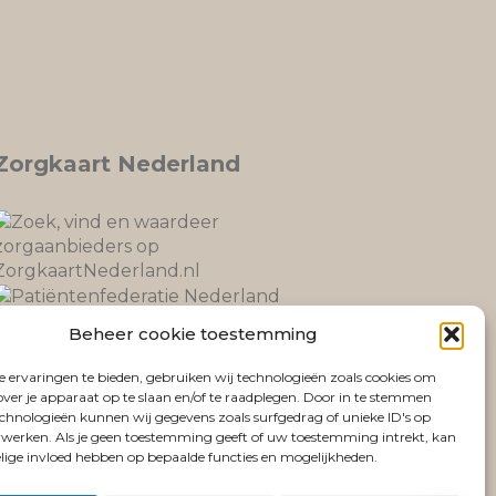
Zorgkaart Nederland
Fysio Lemmer
is gewaardeerd op
Beheer cookie toestemming
ZorgkaartNederland.
Bekijk alle waarderingen
of
 ervaringen te bieden, gebruiken wij technologieën zoals cookies om
plaats een waardering
over je apparaat op te slaan en/of te raadplegen. Door in te stemmen
chnologieën kunnen wij gegevens zoals surfgedrag of unieke ID's op
erwerken. Als je geen toestemming geeft of uw toestemming intrekt, kan
elige invloed hebben op bepaalde functies en mogelijkheden.