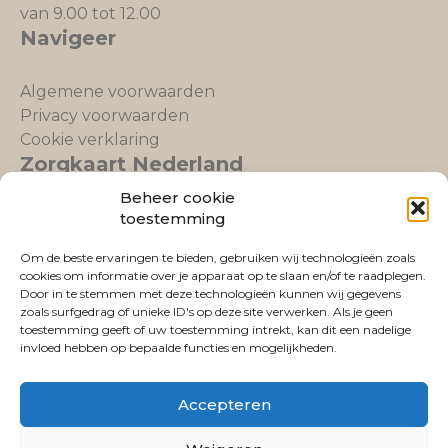
van 9.00 tot 12.00
Navigeer
Algemene voorwaarden
Privacy voorwaarden
Cookie verklaring
Zorgkaart Nederland
Beheer cookie
toestemming
Om de beste ervaringen te bieden, gebruiken wij technologieën zoals
cookies om informatie over je apparaat op te slaan en/of te raadplegen.
Fysio Lemmer
is gewaardeerd op
Door in te stemmen met deze technologieën kunnen wij gegevens
ZorgkaartNederland.
zoals surfgedrag of unieke ID's op deze site verwerken. Als je geen
Bekijk alle waarderingen
of
plaats een waardering
toestemming geeft of uw toestemming intrekt, kan dit een nadelige
invloed hebben op bepaalde functies en mogelijkheden.
Accepteren