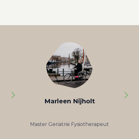
Marleen Nijholt
Kayleig
Master Geriatrie Fysiotherapeut
Algemeen