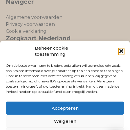
Navigeer
Algemene voorwaarden
Privacy voorwaarden
Cookie verklaring
Zorgkaart Nederland
Beheer cookie
toestemming
Om de beste ervaringen te bieden, gebruiken wij technologieën zoals
cookies om informatie over je apparaat op te slaan en/of te raadplegen.
Fysio Lemmer
is gewaardeerd op
Door in te stemmen met deze technologieën kunnen wij gegevens
ZorgkaartNederland.
zoals surfgedrag of unieke ID's op deze site verwerken. Als je geen
Bekijk alle waarderingen
of
plaats een waardering
toestemming geeft of uw toestemming intrekt, kan dit een nadelige
invloed hebben op bepaalde functies en mogelijkheden.
Accepteren
Weigeren
All rights reserved | Copyrights Fysio Lemmer