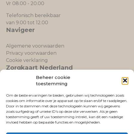
Vr 08.00 - 20.00
Telefonisch bereikbaar
van 9.00 tot 12.00
Navigeer
Algemene voorwaarden
Privacy voorwaarden
Cookie verklaring
Zorgkaart Nederland
Beheer cookie
toestemming
Om de beste ervaringen te bieden, gebruiken wij technologieën zoals
cookies om informatie over je apparaat op te slaan en/of te raadplegen.
Fysio Lemmer
is gewaardeerd op
Door in te stemmen met deze technologieën kunnen wij gegevens
ZorgkaartNederland.
zoals surfgedrag of unieke ID's op deze site verwerken. Als je geen
Bekijk alle waarderingen
of
plaats een waardering
toestemming geeft of uw toestemming intrekt, kan dit een nadelige
invloed hebben op bepaalde functies en mogelijkheden.