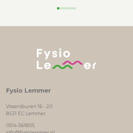
Fysio Lemmer
Vissersburen 16 - 20
8531 EC Lemmer
0514-561805
info@fysiolemmer.nl