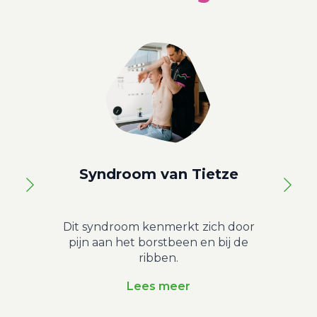
Syndroom van Tietze
O
Dit syndroom kenmerkt zich door
Staa
pijn aan het borstbeen en bij de
Dat 
ribben.
Lees meer