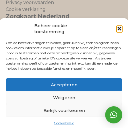
Privacy voorwaarden
Cookie verklaring
Zorgkaart Nederland
Beheer cookie
toestemming
Om de beste ervaringen te bieden, gebruiken wij technologieën zoals
cookies om informatie over je apparaat op te slaan en/of te raadplegen.
Fysio Lemmer
is gewaardeerd op
Door in te stemmen met deze technologieën kunnen wij gegevens
ZorgkaartNederland.
zoals surfgedrag of unieke ID's op deze site verwerken. Als je geen
Bekijk alle waarderingen
of
plaats een waardering
toestemming geeft of uw toestemming intrekt, kan dit een nadelige
invloed hebben op bepaalde functies en mogelijkheden.
Accepteren
Weigeren
All rights reserved | Copyrights Fysio Lemmer
Bekijk voorkeuren
Realisatie: Merksetters
Cookiebeleid