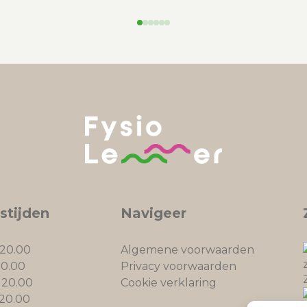
stijden
Navigeer
 20.00
Algemene voorwaarden
20.00
Privacy voorwaarden
 20.00
Cookie verklaring
 20.00