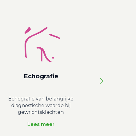
Echografie
Echografie van belangrijke
Actieve be
diagnostische waarde bij
gebied van de
gewrichtsklachten
Lees meer