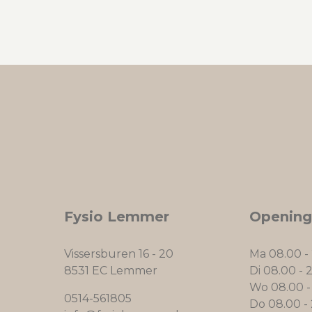
Fysio Lemmer
Opening
Vissersburen 16 - 20
Ma 08.00 -
8531 EC Lemmer
Di 08.00 - 
Wo 08.00 -
0514-561805
Do 08.00 -