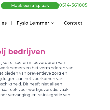
0514-561805
Maak een afspraak
ties
Fysio Lemmer
Contact
ij bedrijven
ijke rol spelen in bevorderen van
 werknemers en het verminderen van
het bieden van preventieve zorg en
 bijdragen aan het voorkomen van
chiktheid. Dit heeft niet alleen
maar ook voor werkgevers die vaak
or vervanging en re-integratie van