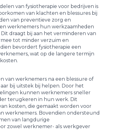
elen van fysiotherapie voor bedrijven is
voorkomen van klachten en blessures bij
den van preventieve zorg en
nen werknemers hun werkzaamheden
Dit draagt bij aan het verminderen van
armee tot minder verzuim en
dien bevordert fysiotherapie een
werknemers, wat op de langere termijn
gkosten.
ren van werknemers na een blessure of
aar bij uitstek bij helpen. Door het
delingen kunnen werknemers sneller
der terugkeren in hun werk. Dit
van kosten, die gemaakt worden voor
 van werknemers. Bovendien ondersteund
komen van langdurige
voor zowel werknemer- als werkgever